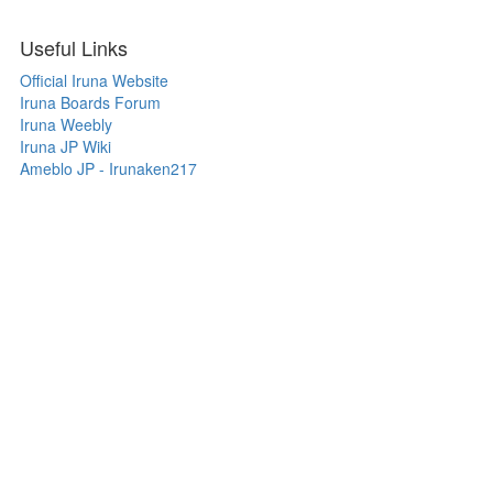
Useful Links
Official Iruna Website
Iruna Boards Forum
Iruna Weebly
Iruna JP Wiki
Ameblo JP - Irunaken217