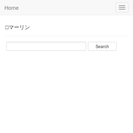
Home
Toggl
navig
□マーリン