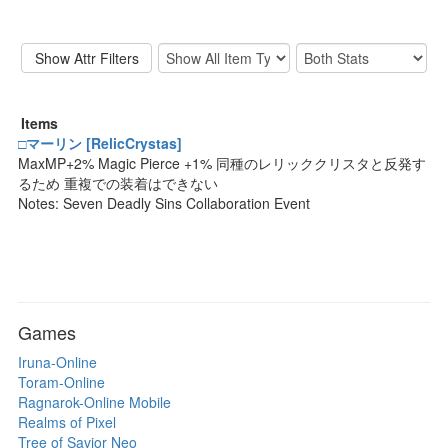
Items
□マーリン [RelicCrystas]
MaxMP+2% Magic Pierce +1% 同種のレリッククリスタと反発す
るため 重複での装着はできない
Notes: Seven Deadly Sins Collaboration Event
Games
Iruna-Online
Toram-Online
Ragnarok-Online Mobile
Realms of Pixel
Tree of Savior Neo