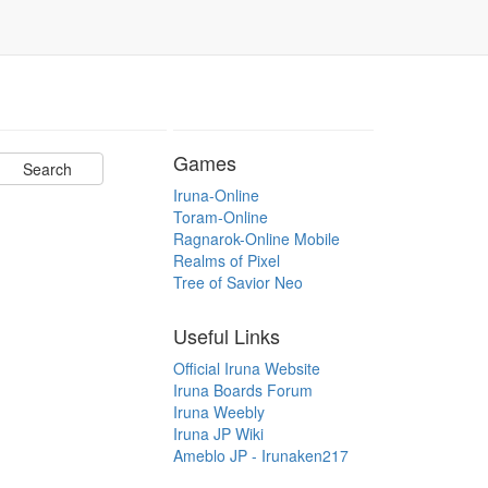
Games
Iruna-Online
Toram-Online
Ragnarok-Online Mobile
Realms of Pixel
Tree of Savior Neo
Useful Links
Official Iruna Website
Iruna Boards Forum
Iruna Weebly
Iruna JP Wiki
Ameblo JP - Irunaken217