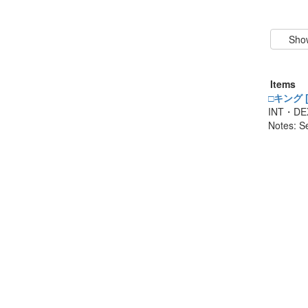
Items
□キング [R
INT・
Notes: S