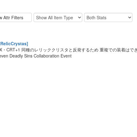
elicCrystas]
DEX・CRT+1 同種のレリッククリスタと反発するため 重複での装着はで
even Deadly Sins Collaboration Event