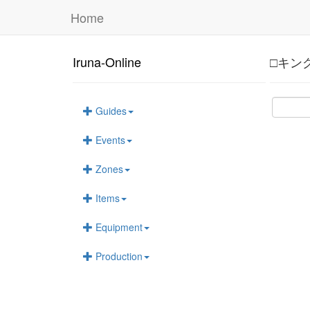
Home
Iruna-Online
□キン
Guides
Events
Zones
Items
Equipment
Production